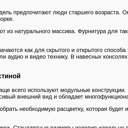
ель предпочитают люди старшего возраста. Он
орке.
ют из натурального массива. Фурнитура для та
ачаются как для скрытого и открытого способа
 аудио и видео технику. В навесных консолях 
стиной
ще всего используют модульные конструкции. 
асивый внешний вид и обладает многофункцион
обрать необходимую расцветку, которая будет
икеа. Стандартные размеры изделия идеально 