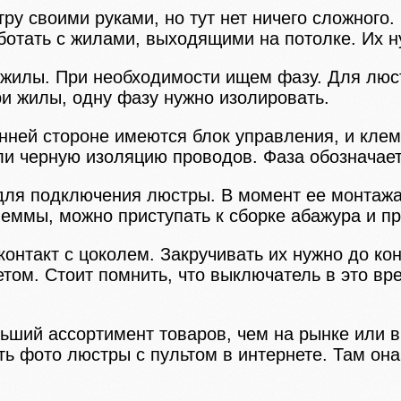
ру своими руками, но тут нет ничего сложного
ботать с жилами, выходящими на потолке. Их н
 жилы. При необходимости ищем фазу. Для лю
ри жилы, одну фазу нужно изолировать.
нней стороне имеются блок управления, и кле
и черную изоляцию проводов. Фаза обозначает
для подключения люстры. В момент ее монтажа
леммы, можно приступать к сборке абажура и п
онтакт с цоколем. Закручивать их нужно до к
етом. Стоит помнить, что выключатель в это в
льший ассортимент товаров, чем на рынке или 
ть фото люстры с пультом в интернете. Там она