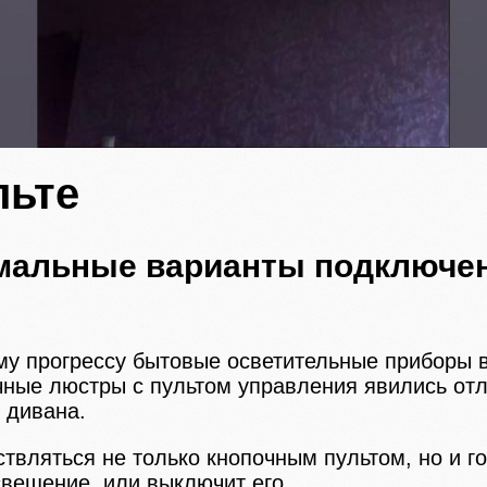
льте
мальные варианты подключен
му прогрессу бытовые осветительные приборы 
чные люстры с пультом управления явились отл
 дивана.
твляться не только кнопочным пультом, но и 
свещение, или выключит его.