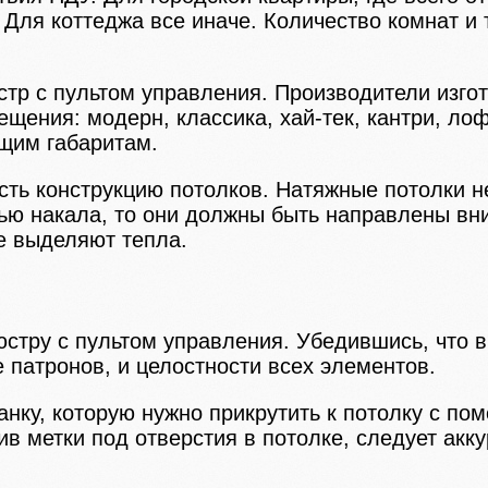
 Для коттеджа все иначе. Количество комнат и
тр с пультом управления. Производители изго
щения: модерн, классика, хай-тек, кантри, лоф
щим габаритам.
сть конструкцию потолков. Натяжные потолки н
ью накала, то они должны быть направлены вн
не выделяют тепла.
юстру с пультом управления. Убедившись, что 
е патронов, и целостности всех элементов.
ку, которую нужно прикрутить к потолку с пом
ив метки под отверстия в потолке, следует акк