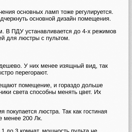
чения основных ламп тоже регулируется.
одчеркнуть основной дизайн помещения.
. В ПДУ устанавливается до 4-х режимов
ей для люстры с пультом.
дешево. У них менее изящный вид, так
стро перегорают.
вещают помещение, и гораздо дольше
ики света способны менять цвет. Их
я покупается люстра. Так как гостиная
е менее 200 Лк.
 1 до 3 комнат, мощность пульта не