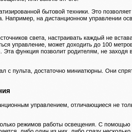
тизированной бытовой техники. Это позволяет 
. Например, на дистанционном управлении осв
очников света, настраивать каждый не встава
ься управление, может доходить до 100 метров
 Эта функция позволит родителям, не заходя в 
л с пульта, достаточно миниатюрны. Они спрят
ния
анционным управлением, отличающиеся не толь
колько режимов работы освещения. С помощью н
ается, либо один из них, либо сразу несколько