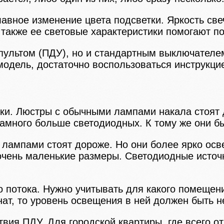
авное изменение цвета подсветки. Яркость све
также ее световые характеристики помогают п
ультом (ПДУ), но и стандартным выключателем
модель, достаточно воспользоваться инструкци
и. Люстры с обычными лампами накала стоят 
амного больше светодиодных. К тому же они бы
 лампами стоят дороже. Но они более ярко ос
очень маленькие размеры. Светодиодные источн
о потока. Нужно учитывать для какого помещени
нат, то уровень освещения в ней должен быть н
вия ПДУ. Для городской квартиры, где всего от