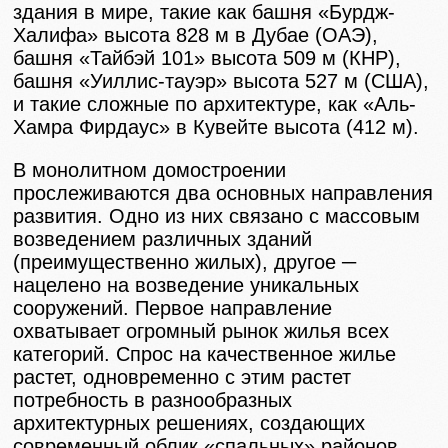
здания в мире, такие как башня «Бурдж-
Халифа» высота 828 м в Дубае (ОАЭ),
башня «Тайбэй 101» высота 509 м (КНР),
башня «Уиллис-тауэр» высота 527 м (США),
и такие сложные по архитектуре, как «Аль-
Хамра Фирдаус» в Кувейте высота (412 м).
В монолитном домостроении
прослеживаются два основных направления
развития. Одно из них связано с массовым
возведением различных зданий
(преимущественно жилых), другое ─
нацелено на возведение уникальных
сооружений. Первое направление
охватывает огромный рынок жилья всех
категорий. Спрос на качественное жилье
растет, одновременно с этим растет
потребность в разнообразных
архитектурных решениях, создающих
современный облик «спальных» районов.